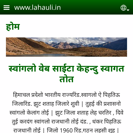
Skip to main content
www.lahauli.in
Se
होम
स्वांगलो वेब साईटा केहन्दु स्वागत
तोत
हिमाचल प्रदेशो भारतीय राज्यरिंड.स्वागलो ऐ पिहतिऊ
जिलारिंड. झुट शताह जिलारे शुवी | तुहई की प्रशासनो
स्वांगलो केलांग तोई | झुट जिला शताह लेह चरतिर , दिवे
तुई करदंग स्वांगलो राजधानी तोई दंड. , धंकर पिहतिऊ
राजधानी तोई | जिलो 1960 रिंड.गठन लहसी शुह |